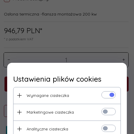
Osłona termiczna -flansza montażowa 200 kw
946,
79
PLN*
* z podatkiem VAT
Ustawienia plików cookies
KUP TERAZ!
Wymagane ciasteczka
Marketingowe ciasteczka
Analityczne ciasteczka