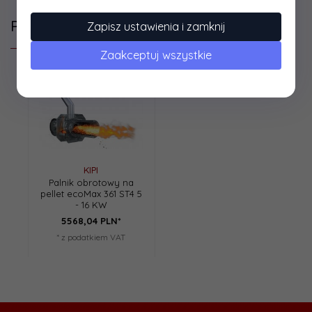
Polecamy
Zapisz ustawienia i zamknij
Zaakceptuj wszystkie
KIPI
Palnik obrotowy na
pellet ecoMax 361 ST4 5
- 16 KW
5568,
04
PLN*
* z podatkiem VAT