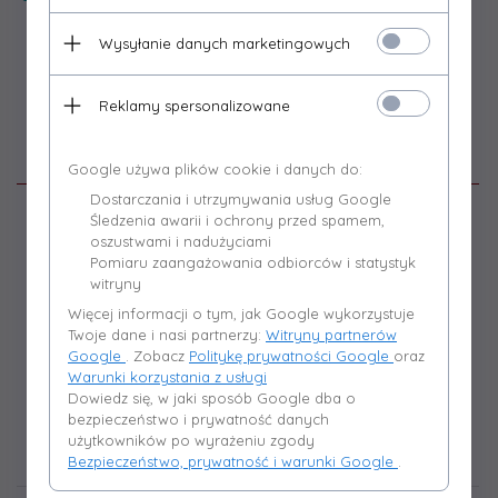
Wysyłanie danych marketingowych
Reklamy spersonalizowane
Opis produktu
Google używa plików cookie i danych do:
Dostarczania i utrzymywania usług Google
Śledzenia awarii i ochrony przed spamem,
oszustwami i nadużyciami
Pomiaru zaangażowania odbiorców i statystyk
Informacje ogólne
witryny
Więcej informacji o tym, jak Google wykorzystuje
Flansza montażowa służy do przyłączenia palnika do kotła. Należy ją
Twoje dane i nasi partnerzy:
Witryny partnerów
zastosować w przypadku, gdy wymiar komory paleniskowej kotła nie
Google
. Zobacz
Politykę prywatności Google
oraz
pozwalają na bezpośrednie połaczenie do kotła palnika.
Warunki korzystania z usługi
Dowiedz się, w jaki sposób Google dba o
bezpieczeństwo i prywatność danych
użytkowników po wyrażeniu zgody
Opinie Klientów
Bezpieczeństwo, prywatność i warunki Google
.