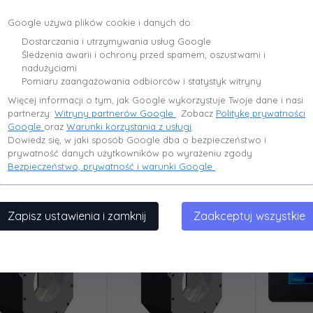
Google używa plików cookie i danych do:
Dostarczania i utrzymywania usług Google
Rura sp
KIPI
KIPI
Śledzenia awarii i ochrony przed spamem, oszustwami i
arka do palnika KIPI
Palnik obrotowy na pellet
nadużyciami
ecoMax 361 ST4 5 - 16 KW
Pomiaru zaangażowania odbiorców i statystyk witryny
7
264,
00
PLN*
5568,
04
PLN*
Więcej informacji o tym, jak Google wykorzystuje Twoje dane i nasi
* z 
partnerzy:
Witryny partnerów Google
. Zobacz
Politykę prywatności
* z podatkiem VAT
* z podatkiem VAT
Google
oraz
Warunki korzystania z usługi
Dowiedz się, w jaki sposób Google dba o bezpieczeństwo i
prywatność danych użytkowników po wyrażeniu zgody
Bezpieczeństwo, prywatność i warunki Google
.
Zapisz ustawienia i zamknij
Zaakceptuj wszystkie