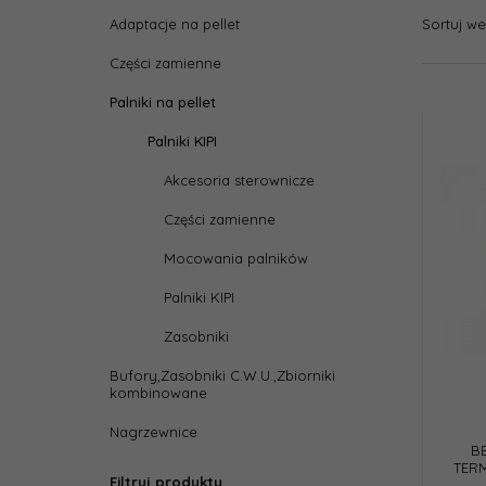
Sortuj w
Adaptacje na pellet
Części zamienne
Palniki na pellet
Palniki KIPI
Akcesoria sterownicze
Części zamienne
Mocowania palników
Palniki KIPI
Zasobniki
Bufory,Zasobniki C.W.U.,Zbiorniki
kombinowane
Nagrzewnice
B
TER
Filtruj produkty