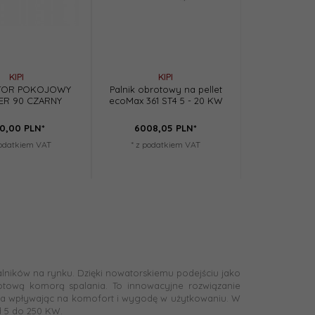
KIPI
KIPI
TOR POKOJOWY
Palnik obrotowy na pellet
ER 90 CZARNY
ecoMax 361 ST4 5 - 20 KW
0,
00
PLN*
6008,
05
PLN*
podatkiem VAT
* z podatkiem VAT
alników na rynku. Dzięki nowatorskiemu podejściu jako
brotową komorą spalania. To innowacyjne rozwiązanie
ka wpływając na komofort i wygodę w użytkowaniu. W
d 5 do 250 KW.