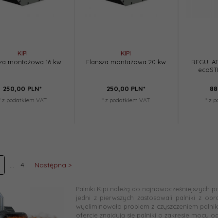
KIPI
KIPI
sza montażowa 16 kw
Flansza montażowa 20 kw
REGULA
ecoST
250,
00
PLN*
250,
00
PLN*
88
* z podatkiem VAT
* z podatkiem VAT
* z 
4
Następna >
Palniki Kipi należą do najnowocześniejszych p
jedni z pierwszych zastosowali palniki z o
wyeliminowało problem z czyszczeniem palni
ofercie znajdują się palniki o zakresie mocy o