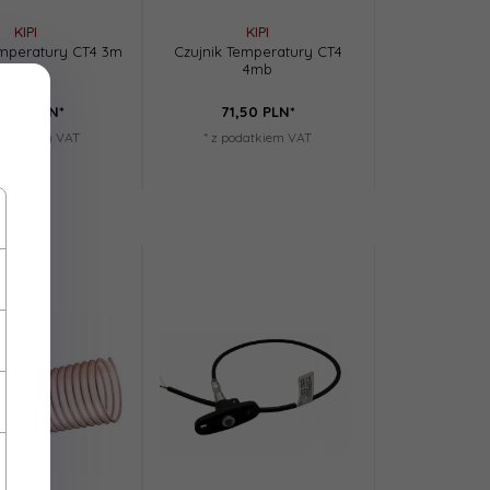
KIPI
KIPI
emperatury CT4 3m
Czujnik Temperatury CT4
4mb
0,
50
PLN*
71,
50
PLN*
podatkiem VAT
* z podatkiem VAT