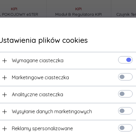
KIPI
KIPI
L POKOJOWY eSTER
Moduł B Regulatora KIPI
Czujnik T
80 CZARNY
1133,
00
PLN*
1045,
00
PLN*
6
Ustawienia plików cookies
* z podatkiem VAT
* z podatkiem VAT
* z 
Wymagane ciasteczka
Marketingowe ciasteczka
Analityczne ciasteczka
Wysyłanie danych marketingowych
Reklamy spersonalizowane