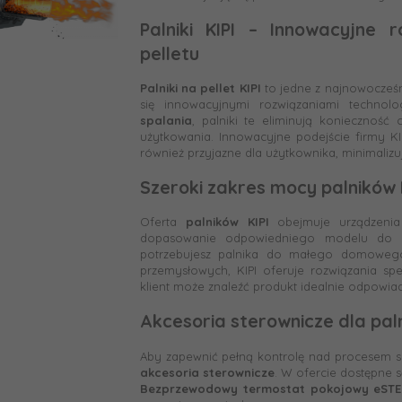
Palniki KIPI – Innowacyjne r
pelletu
Palniki na pellet KIPI
to jedne z najnowocześn
się innowacyjnymi rozwiązaniami technolo
spalania
, palniki te eliminują konieczność
użytkowania. Innowacyjne podejście firmy KIP
również przyjazne dla użytkownika, minimalizu
Szeroki zakres mocy palników 
Oferta
palników KIPI
obejmuje urządzen
dopasowanie odpowiedniego modelu do in
potrzebujesz palnika do małego domowego 
przemysłowych, KIPI oferuje rozwiązania s
klient może znaleźć produkt idealnie odpowi
Akcesoria sterownicze dla paln
Aby zapewnić pełną kontrolę nad procesem s
akcesoria sterownicze
. W ofercie dostępne są
Bezprzewodowy termostat pokojowy eSTE