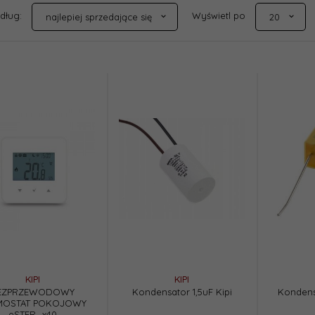
sort
pop
edług:
Wyświetl po
najlepiej sprzedające się
20
KIPI
KIPI
EZPRZEWODOWY
Kondensator 1,5uF Kipi
Kondensa
MOSTAT POKOJOWY
eSTER_x40