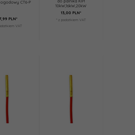
do palnika KIPI
 pogodowy CT6-P
10kW,16kW,20kW
13,
00
PLN*
7,
99
PLN*
* z podatkiem VAT
podatkiem VAT