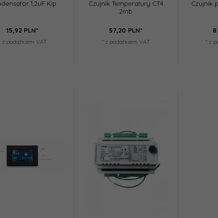
densator 1,2uF Kip
Czujnik Temperatury CT4
Czujnik
2mb
15,
92
PLN*
57,
20
PLN*
8
* z podatkiem VAT
* z podatkiem VAT
* z 