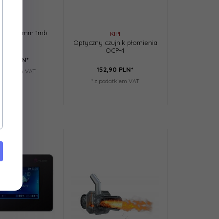
iro fi 60mm 1mb
KIPI
Optyczny czujnik płomienia
OCP-4
0,
00
PLN*
152,
90
PLN*
podatkiem VAT
* z podatkiem VAT