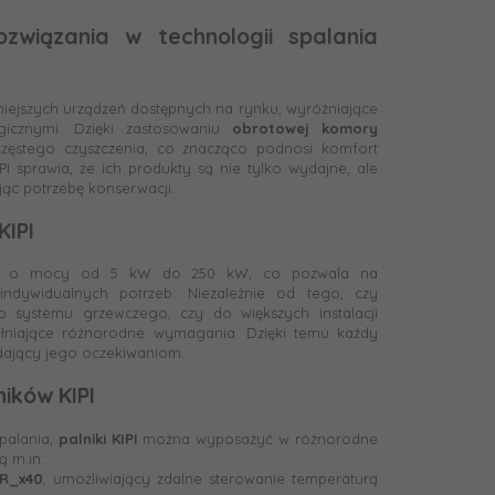
ozwiązania w technologii spalania
iejszych urządzeń dostępnych na rynku, wyróżniające
gicznymi. Dzięki zastosowaniu
obrotowej komory
 częstego czyszczenia, co znacząco podnosi komfort
I sprawia, że ich produkty są nie tylko wydajne, ale
jąc potrzebę konserwacji.
KIPI
ia o mocy od 5 kW do 250 kW, co pozwala na
dywidualnych potrzeb. Niezależnie od tego, czy
systemu grzewczego, czy do większych instalacji
pełniające różnorodne wymagania. Dzięki temu każdy
adający jego oczekiwaniom.
ików KIPI
palania,
palniki KIPI
można wyposażyć w różnorodne
 m.in.:
R_x40
, umożliwiający zdalne sterowanie temperaturą