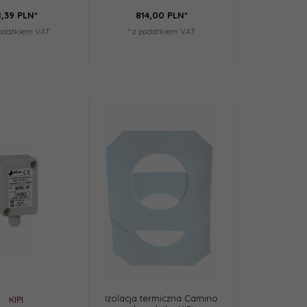
1,
39
PLN*
814,
00
PLN*
podatkiem VAT
* z podatkiem VAT
Izolacja termiczna Camino
KIPI