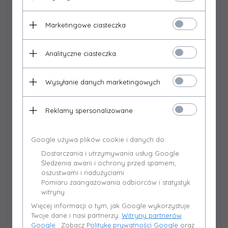
Marketingowe ciasteczka
Analityczne ciasteczka
Prostą obsługę poprzez zastosowanie
intyucyjnego sterowania:
Wysyłanie danych marketingowych
Szeroki wybór regulatorów zapewnia właściwe
dostosowanie ich do potrzeb klientów. W zestawach
Reklamy spersonalizowane
adaptacyjnych do naszych kotłów standardowo
montowane są dwa rodzaje sterowników
Google używa plików cookie i danych do:
zapewniając obsługę pracy palnika oraz pomp CO. i
Dostarczania i utrzymywania usług Google
CWU, które są niezwykle proste w obsłudze poprzez
Śledzenia awarii i ochrony przed spamem,
intuicyjne menu.
oszustwami i nadużyciami
Pomiaru zaangażowania odbiorców i statystyk
Każdy ze sterowników może być rozbudowywany o
witryny
czujnik pogodowy, panele pokojowe czy też obsługę
Więcej informacji o tym, jak Google wykorzystuje
kotła za pomocą internetu.
Twoje dane i nasi partnerzy:
Witryny partnerów
Google
. Zobacz
Politykę prywatności Google
oraz