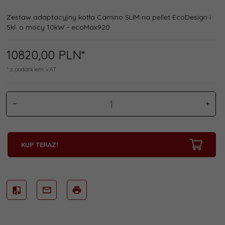
Zestaw adaptacyjny kotła Camino SLIM na pellet EcoDesign i
5kl. o mocy 10kW - ecoMax920
10820,
00
PLN*
* z podatkiem VAT
KUP TERAZ!