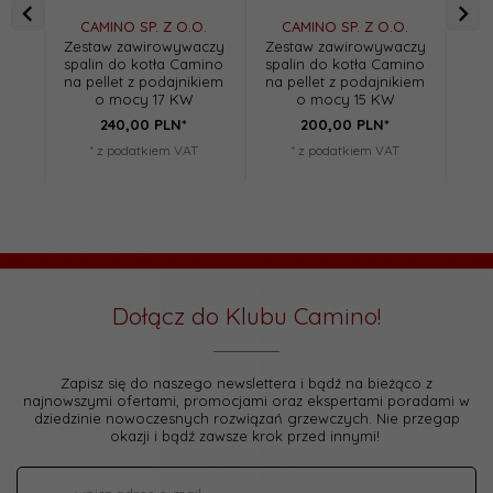
CAMINO SP. Z O.O.
CAMINO SP. Z O.O.
C
Zestaw zawirowywaczy
Zestaw zawirowywaczy
Zes
spalin do kotła Camino
spalin do kotła Camino
spa
na pellet z podajnikiem
na pellet z podajnikiem
na 
o mocy 17 KW
o mocy 15 KW
240,
00
PLN*
200,
00
PLN*
* z podatkiem VAT
* z podatkiem VAT
Dołącz do Klubu Camino!
Zapisz się do naszego newslettera i bądź na bieżąco z
najnowszymi ofertami, promocjami oraz ekspertami poradami w
dziedzinie nowoczesnych rozwiązań grzewczych. Nie przegap
okazji i bądź zawsze krok przed innymi!