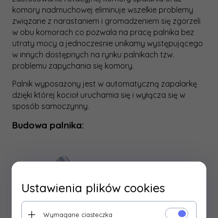
komory nadmuchowej eliminuje wszelkie problemy
związane z narastaniem i gromadzeniem się zgorzeli
w obu komorach co pozwala na pracę palnika bez
utraty mocy a jednocześnie unikamy występującego
w innych dostępnych na rynku palnikach tzw.
problemu zapychania się komory.
Palnik wyposażony jest w automatyczną zapalarkę
dzięki której kocioł uruchamia się i wyłącza się w
sposób samoczynny.
Budowa palnika:
Ustawienia plików cookies
Wymagane ciasteczka