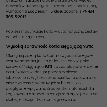
o ręcznym zasypie na paliwo stałe (koks, węgiel,
drewno) w automatyczny piec na pellet spełniający
wymagania
EcoDesign i 5 klasy
zgodnej z
PN-EN
303-5:2012
.
Poprzez modyfikację kotła w automatyczny zestaw
na pellet otrzymujemy:
Wysoką sprawność kotła sięgającą 93%:
Olbrzymią zaletą kotła Camino wyposażonego w
zestaw adaptacyjny na pellet jest jego wysoka
sprawność sięgająca
93%
co zostało potwierdzone
certyfikatem wydanym przez niezależne
laboratorium. Wyższa sprawność kotła pozwala na
niewielką emisję szkodliwych substancji co
pozytywnie wpływa na środowisko, natomiast dla
użytkownika oznacza to mniejsze zużycie pelletu co
skutkuje niższymi kosztami ogrzewania.