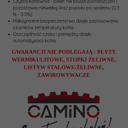
Czysta kotłownia - pellet nie brudzi pomieszczeń i
pozostawia niewielką ilość popiołu po spaleniu (0.3
% - 0.5%)
Maksymalne bezpieczeństwo dzięki zastosowaniu
czujników temperatury kotła
Oszczędność czasu i pieniędzy dzięki
automatyzacji kotła
GWARANCJI NIE PODLEGAJĄ : PŁYTY
WERMIKULITOWE, STOPKI ŻELIWNE,
LISTYW STALOWE/ŻELIWNE,
ZAWIROWYWACZE