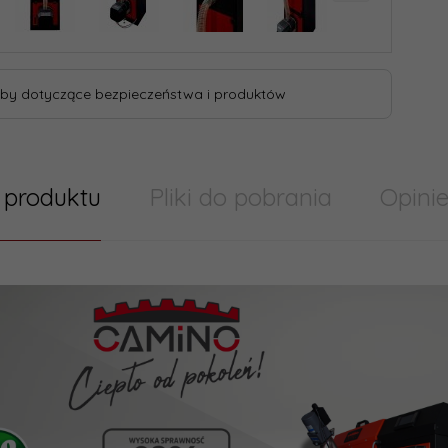
by dotyczące bezpieczeństwa i produktów
 produktu
Pliki do pobrania
Opinie
 091FLRFv2
owy, natynkowy,
741009436-o-b-00241-25-swidectwo-z-proby
czny termostat
00
PLN*
741009436-skm-c450i25022614280-pl
datkiem VAT
753101472-deklaracja-zgodnosci