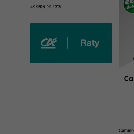
1
Zakupy na raty
1
1
Ca
Camino 