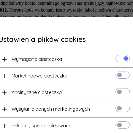
dny żeliwny kocioł centralnego ogrzewania spełniający najnowsze nor
2012
. Korpus kotła wykonany jest z wysokiej jakości żeliwa charaktery
cią gwarantującą długoletnią i niezawodną pracę kotła. Niewielkie gaba
ntaż w każdej nawet najmniejszej kotłowni.
Kotły Camino 4 znajdują s
N 303-5+A1:2025 oraz kwalifikują się do podwyższonego dofinansow
Ustawienia plików cookies
KOCIOŁ O PODWYŻSZONYM STA
ość:
Wymagane ciasteczka
ią zaletą kotła Camino 4 jest jego wysoka sprawność sięgająca
93%
co
żne laboratorium. Wyższa sprawność kotła pozwala na niewielką emisj
Marketingowe ciasteczka
sko, natomiast dla użytkownika oznacza to mniejsze zużycie pelletu co
Energetyczna:
Analityczne ciasteczka
esięczne prace przeprowadzone przez dział badawczo-rozwojowy pozwo
Wysyłanie danych marketingowych
dziła do osiągnięcia wysokiej klasy energetycznej
A+
.
echniczne:
Reklamy spersonalizowane