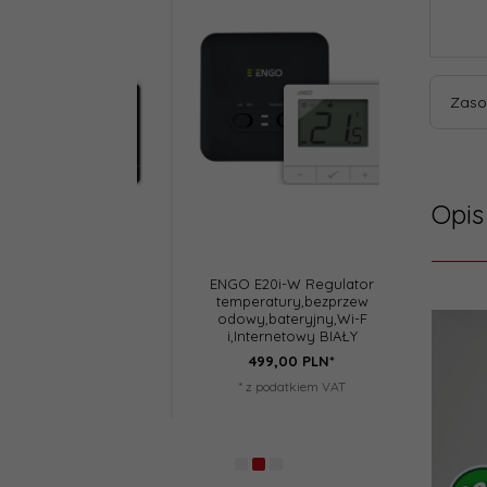
Zaso
Opis
i-W Regulator
ENGO E20i-W Regulator
Salus
ury,bezprzew
temperatury,bezprzew
bezprzewod
1
teryjny,Wi-F
odowy,bateryjny,Wi-F
elektroni
etowy CZARNY
i,Internetowy BIAŁY
,
00
PLN*
499,
00
PLN*
349,
1
datkiem VAT
* z podatkiem VAT
* z po
1