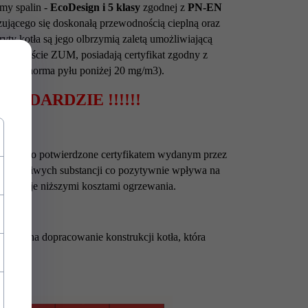
my spalin -
EcoDesign i 5 klasy
zgodnej z
PN-EN
zującego się doskonałą przewodnością cieplną oraz
ryty kotła są jego olbrzymią zaletą umożliwiającą
ię na liście ZUM, posiadają certyfikat zgodny z
ania (norma pyłu poniżej 20 mg/m3).
NDARDZIE !!!!!!
 zostało potwierdzone certyfikatem wydanym przez
ę szkodliwych substancji co pozytywnie wpływa na
 skutkuje niższymi kosztami ogrzewania.
liły na dopracowanie konstrukcji kotła, która