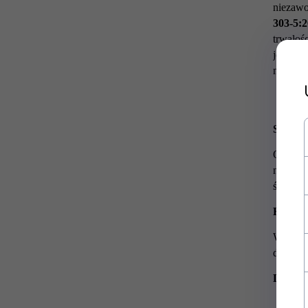
niezawo
303-5:
trwałoś
jego mo
normą E
Sprawn
Olbrzym
niezale
środowi
Klasa 
Wielomi
doprowa
Dane T