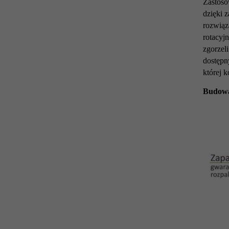
Zastoso
dzięki 
rozwiąz
rotacyj
zgorzel
dostępn
której 
Budowa