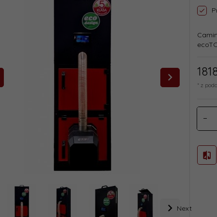
P
Camin
ecoT
181
* z pod
Next