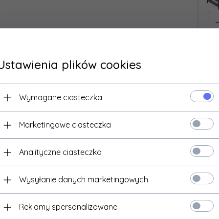
Ilo
dla
pr
77
Ustawienia plików cookies
Wymagane ciasteczka
Ilo
Marketingowe ciasteczka
dla
pr
77
Analityczne ciasteczka
Wysyłanie danych marketingowych
Ilo
Reklamy spersonalizowane
dla