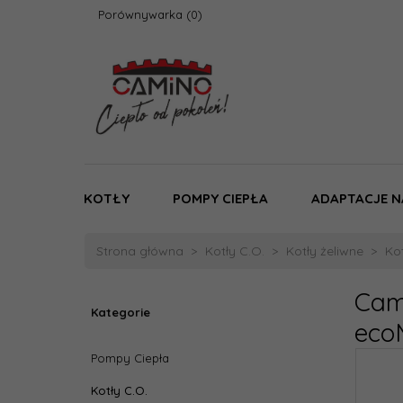
Porównywarka
KOTŁY
POMPY CIEPŁA
ADAPTACJE N
Strona główna
Kotły C.O.
Kotły żeliwne
Kot
Cam
Kategorie
eco
Pompy Ciepła
Kotły C.O.