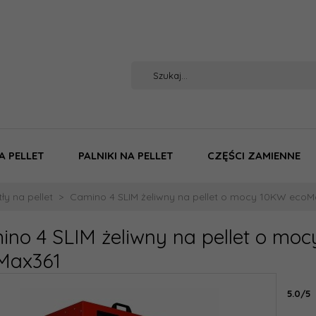
A PELLET
PALNIKI NA PELLET
CZĘŚCI ZAMIENNE
ły na pellet
Camino 4 SLIM żeliwny na pellet o mocy 10KW ecoM
ino 4 SLIM żeliwny na pellet o mo
Max361
5.0/5