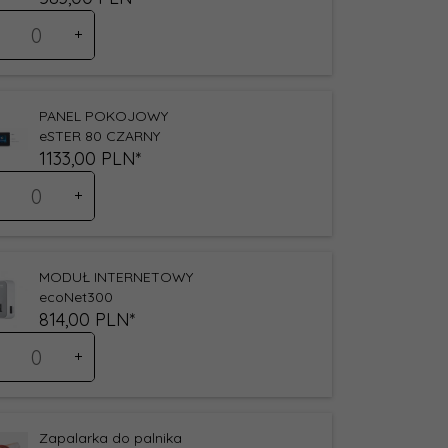
ść
oduktu
7
PANEL POKOJOWY
eSTER 80 CZARNY
1133,
00
PLN*
ść
oduktu
68
MODUŁ INTERNETOWY
ecoNet300
814,
00
PLN*
ść
oduktu
99
Zapalarka do palnika