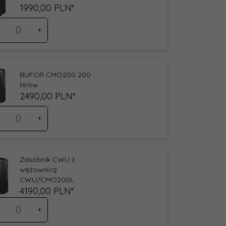
1990,
00
PLN*
ść
oduktu
35
BUFOR CMO200 200
litrów
2490,
00
PLN*
ść
oduktu
36
Zasobnik CWU z
wężownicą
CWU/CMO200L
4190,
00
PLN*
ść
oduktu