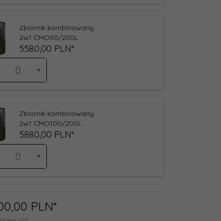
37
Zbiornik kombinowany
2w1 CMO50/200L
5580,
00
PLN*
ść
oduktu
38
Zbiornik kombinowany
2w1 CMO100/200L
5880,
00
PLN*
ść
oduktu
39
00,
00
PLN*
atkiem VAT