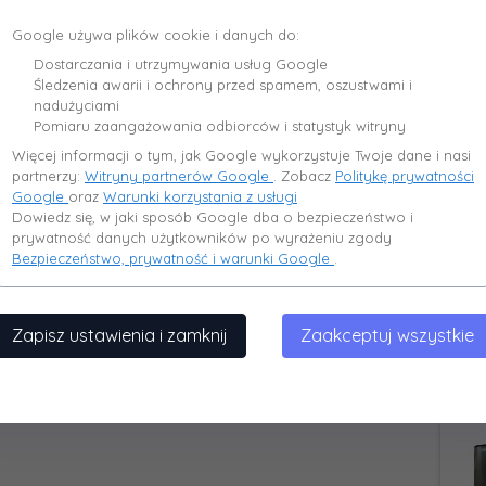
pr
78
Google używa plików cookie i danych do:
Dostarczania i utrzymywania usług Google
Śledzenia awarii i ochrony przed spamem, oszustwami i
nadużyciami
Pomiaru zaangażowania odbiorców i statystyk witryny
Ilo
Więcej informacji o tym, jak Google wykorzystuje Twoje dane i nasi
dla
partnerzy:
Witryny partnerów Google
. Zobacz
Politykę prywatności
Google
oraz
Warunki korzystania z usługi
pr
Dowiedz się, w jaki sposób Google dba o bezpieczeństwo i
78
prywatność danych użytkowników po wyrażeniu zgody
Bezpieczeństwo, prywatność i warunki Google
.
Zapisz ustawienia i zamknij
Zaakceptuj wszystkie
Ilo
dla
pr
78