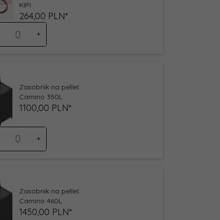
KIPI
264,
00
PLN*
ść
oduktu
4
Zasobnik na pellet
Camino 350L
1100,
00
PLN*
ść
oduktu
1
Zasobnik na pellet
Camino 460L
1450,
00
PLN*