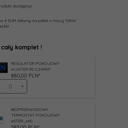
rodukt dostępny!
o 4 SLIM żeliwny na pellet o mocy 10KW
x361
 cały komplet !
REGULATOR POKOJOWY
ecoSTER 90 CZARNY
880,
00
PLN*
ść
oduktu
60
BEZPRZEWODOWY
TERMOSTAT POKOJOWY
eSTER_x40
583,
00
PLN*