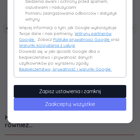
Śledzenia awarii i ochrony przed spamem,
oszustwami i nadużyciami
Pomiaru zaangażowania odbiorców i statystyk
witryny
Więcej informacji o tym, jak Google wykorzystuje
Twoje dane i nasi partnerzy:
Witryny partnerów
Google
. Zobacz
Politykę prywatności Google
oraz
Warunki korzystania z usługi
Dowiedz się, w jaki sposób Google dba o
bezpieczeństwo i prywatność danych
Rura prosta RP
Kolano nastawne KNSR
Re
użytkowników po wyrażeniu zgody
150/1000 CZ2
150/90 CZ2 3 seg. z
rewizją
Bezpieczeństwo, prywatność i warunki Google
.
130,
00
PLN*
134,
00
PLN*
* z podatkiem VAT
* z podatkiem VAT
Zapisz ustawienia i zamknij
Zaakceptuj wszystkie
Klienci, którzy kupili ten produkt wybrali
również...