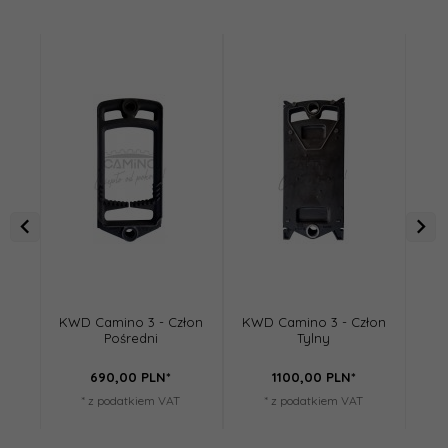
KWD Camino 3 - Człon
KWD Camino 3 - Człon
Pośredni
Tylny
Czo
690,
00
PLN*
1100,
00
PLN*
* z podatkiem VAT
* z podatkiem VAT