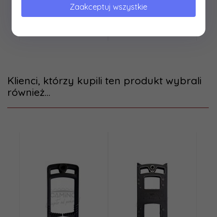
Zaakceptuj wszystkie
1100,
00
PLN*
1060,
00
PLN*
* z podatkiem VAT
* z podatkiem VAT
Klienci, którzy kupili ten produkt wybrali
również...