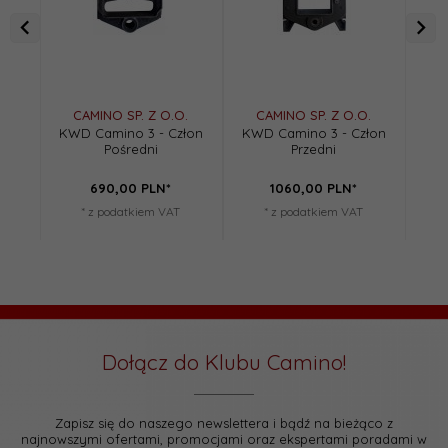
CAMINO SP. Z O.O.
CAMINO SP. Z O.O.
C
KWD Camino 3 - Człon
KWD Camino 3 - Człon
KWD
Pośredni
Przedni
690,
00
PLN*
1060,
00
PLN*
* z podatkiem VAT
* z podatkiem VAT
Dołącz do Klubu Camino!
Zapisz się do naszego newslettera i bądź na bieżąco z
najnowszymi ofertami, promocjami oraz ekspertami poradami w