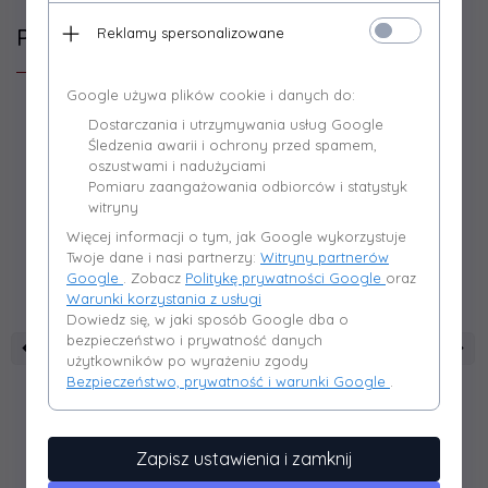
Polecamy
Reklamy spersonalizowane
Google używa plików cookie i danych do:
Dostarczania i utrzymywania usług Google
Śledzenia awarii i ochrony przed spamem,
oszustwami i nadużyciami
Pomiaru zaangażowania odbiorców i statystyk
witryny
Więcej informacji o tym, jak Google wykorzystuje
Twoje dane i nasi partnerzy:
Witryny partnerów
Google
. Zobacz
Politykę prywatności Google
oraz
Warunki korzystania z usługi
Dowiedz się, w jaki sposób Google dba o
bezpieczeństwo i prywatność danych
użytkowników po wyrażeniu zgody
Bezpieczeństwo, prywatność i warunki Google
.
CAMINO SP. Z O.O.
CAMINO SP. Z O.O.
C
Zapisz ustawienia i zamknij
KWD Camino 3 - Człon
KWD Camino 3 - Człon
KWD
Tylny
Przedni